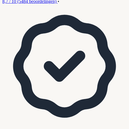
8,7 / 10
(5484 beoordelingen)
•