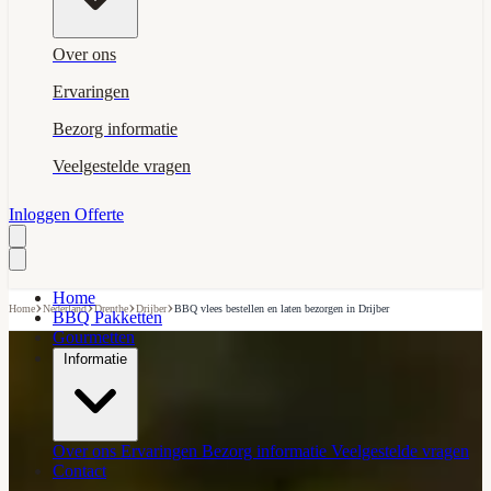
Over ons
Ervaringen
Bezorg informatie
Veelgestelde vragen
Inloggen
Offerte
Home
›
›
›
›
Home
Nederland
Drenthe
Drijber
BBQ vlees bestellen en laten bezorgen in Drijber
BBQ Pakketten
Gourmetten
Informatie
Over ons
Ervaringen
Bezorg informatie
Veelgestelde vragen
Contact