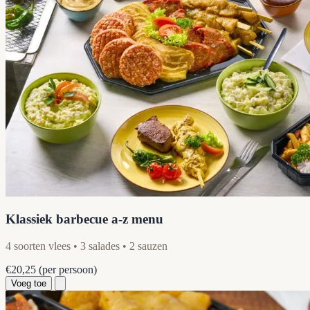
Klassiek barbecue a-z menu
4 soorten vlees • 3 salades • 2 sauzen
€20,25
(per persoon)
Voeg toe