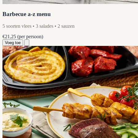
Barbecue a-z menu
5 soorten vlees • 3 salades • 2 sauzen
€21,25
(per persoon)
Voeg toe