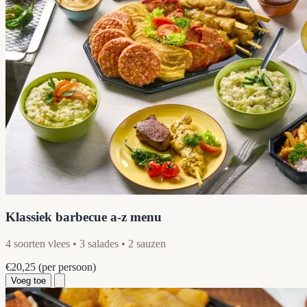
Klassiek barbecue a-z menu
4 soorten vlees • 3 salades • 2 sauzen
€20,25
(per persoon)
Voeg toe