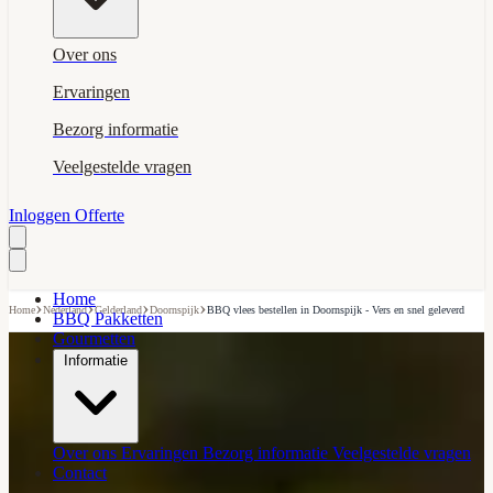
Over ons
Ervaringen
Bezorg informatie
Veelgestelde vragen
Inloggen
Offerte
Home
›
›
›
›
Home
Nederland
Gelderland
Doornspijk
BBQ vlees bestellen in Doornspijk - Vers en snel geleverd
BBQ Pakketten
Gourmetten
Informatie
Over ons
Ervaringen
Bezorg informatie
Veelgestelde vragen
Contact