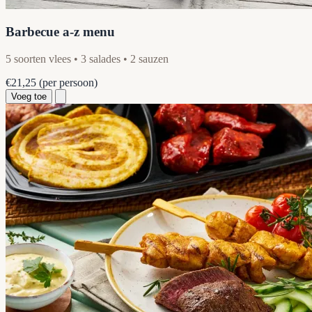
Barbecue a-z menu
5 soorten vlees • 3 salades • 2 sauzen
€21,25
(per persoon)
Voeg toe