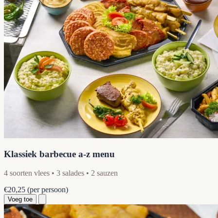
Klassiek barbecue a-z menu
4 soorten vlees • 3 salades • 2 sauzen
€20,25
(per persoon)
Voeg toe