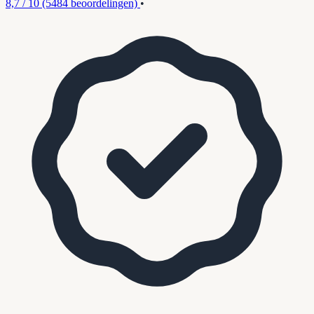
8,7 / 10
(5484 beoordelingen)
•