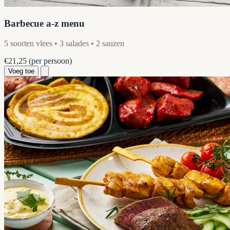
Barbecue a-z menu
5 soorten vlees • 3 salades • 2 sauzen
€21,25
(per persoon)
Voeg toe