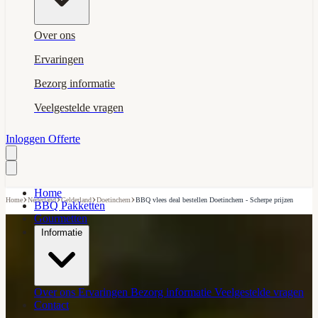
Over ons
Ervaringen
Bezorg informatie
Veelgestelde vragen
Inloggen
Offerte
Home
›
›
›
›
Home
Nederland
Gelderland
Doetinchem
BBQ vlees deal bestellen Doetinchem - Scherpe prijzen
BBQ Pakketten
Gourmetten
Informatie
Over ons
Ervaringen
Bezorg informatie
Veelgestelde vragen
Contact