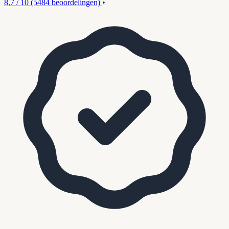
8,7 / 10
(5484 beoordelingen)
•