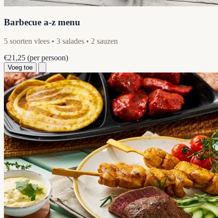
Barbecue a-z menu
5 soorten vlees • 3 salades • 2 sauzen
€21,25
(per persoon)
Voeg toe