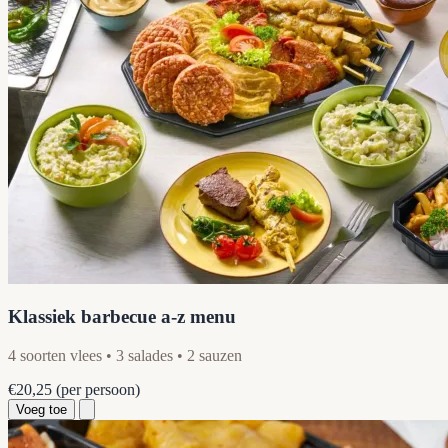
Klassiek barbecue a-z menu
4 soorten vlees • 3 salades • 2 sauzen
€20,25
(per persoon)
Voeg toe