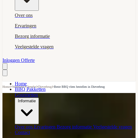
Over ons
Ervaringen
Bezorg informatie
Veelgestelde vragen
Inloggen
Offerte
Home
›
›
›
›
Home
Nederland
Drenthe
Dieverbrug
Beste BBQ vlees bestellen in Dieverbrug
BBQ Pakketten
Gourmetten
Informatie
Over ons
Ervaringen
Bezorg informatie
Veelgestelde vragen
Contact