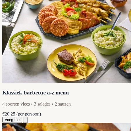
Klassiek barbecue a-z menu
4 soorten vlees • 3 salades • 2 sauzen
€20,25
(per persoon)
Voeg toe