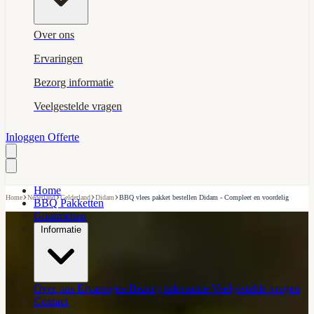
Over ons
Ervaringen
Bezorg informatie
Veelgestelde vragen
Inloggen
Offerte
Home
›
›
›
›
Home
Nederland
Gelderland
Didam
BBQ vlees pakket bestellen Didam - Compleet en voordelig
BBQ Pakketten
Gourmetten
Informatie
Over ons
Ervaringen
Bezorg informatie
Veelgestelde vragen
Contact