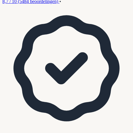
8,7 / 10
(5484 beoordelingen)
•