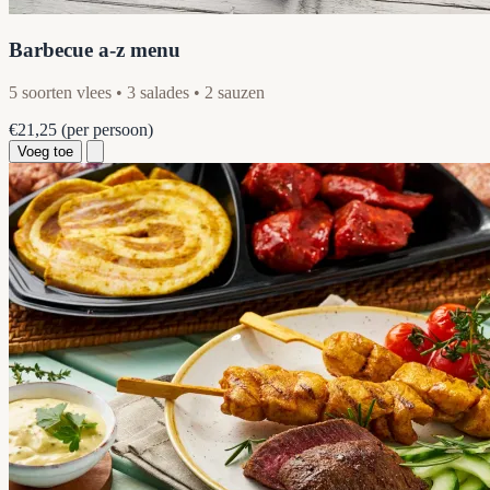
Barbecue a-z menu
5 soorten vlees • 3 salades • 2 sauzen
€21,25
(per persoon)
Voeg toe