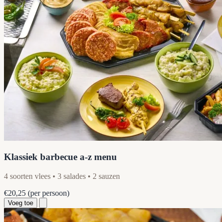
Klassiek barbecue a-z menu
4 soorten vlees • 3 salades • 2 sauzen
€20,25
(per persoon)
Voeg toe