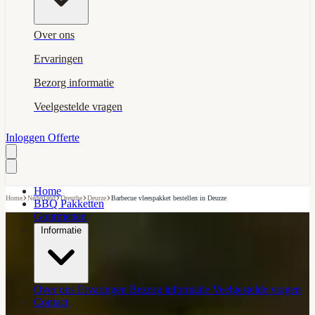
Over ons
Ervaringen
Bezorg informatie
Veelgestelde vragen
Inloggen
Offerte
Home
›
›
›
›
Home
Nederland
Drenthe
Deurze
Barbecue vleespakket bestellen in Deurze
BBQ Pakketten
Gourmetten
Informatie
Over ons
Ervaringen
Bezorg informatie
Veelgestelde vragen
Contact