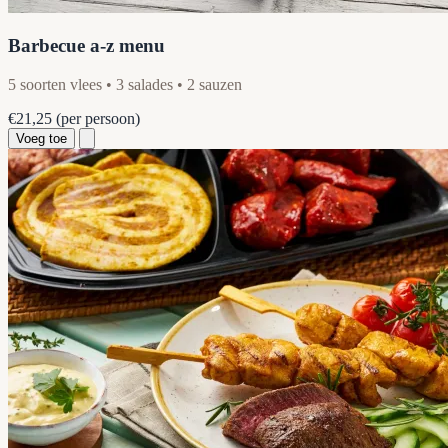
Barbecue a-z menu
5 soorten vlees • 3 salades • 2 sauzen
€21,25
(per persoon)
Voeg toe