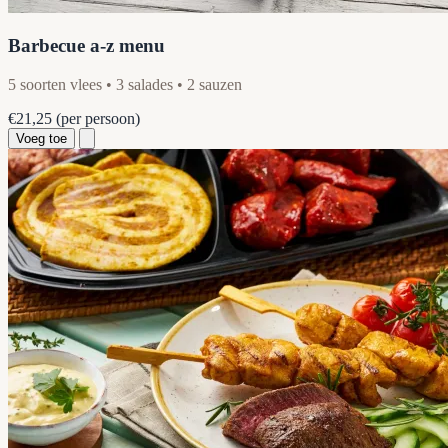
Barbecue a-z menu
5 soorten vlees • 3 salades • 2 sauzen
€21,25
(per persoon)
Voeg toe