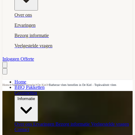
Over ons
Ervaringen
Bezorg informatie
Veelgestelde vragen
Inloggen
Offerte
Home
›
›
›
›
Home
Nederland
Drenthe
De Kiel
Barbecue vlees bestellen in De Kiel - Topkwaliteit vlees
BBQ Pakketten
Gourmetten
Informatie
Over ons
Ervaringen
Bezorg informatie
Veelgestelde vragen
Contact