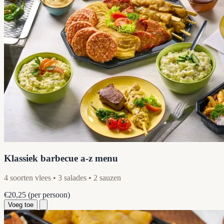
Klassiek barbecue a-z menu
4 soorten vlees • 3 salades • 2 sauzen
€20,25
(per persoon)
Voeg toe