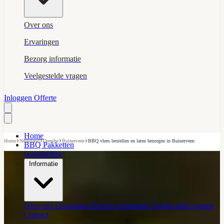
Over ons
Ervaringen
Bezorg informatie
Veelgestelde vragen
Inloggen
Offerte
Home
›
›
›
›
Home
Nederland
Drenthe
Buinerveen
BBQ vlees bestellen en laten bezorgen in Buinerveen
BBQ Pakketten
Gourmetten
Informatie
Over ons
Ervaringen
Bezorg informatie
Veelgestelde vragen
Contact