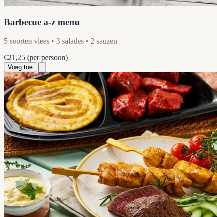
Barbecue a-z menu
5 soorten vlees • 3 salades • 2 sauzen
€21,25
(per persoon)
Voeg toe