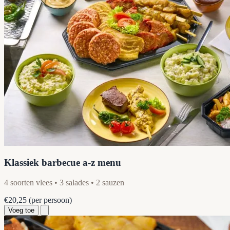
Klassiek barbecue a-z menu
4 soorten vlees • 3 salades • 2 sauzen
€20,25
(per persoon)
Voeg toe