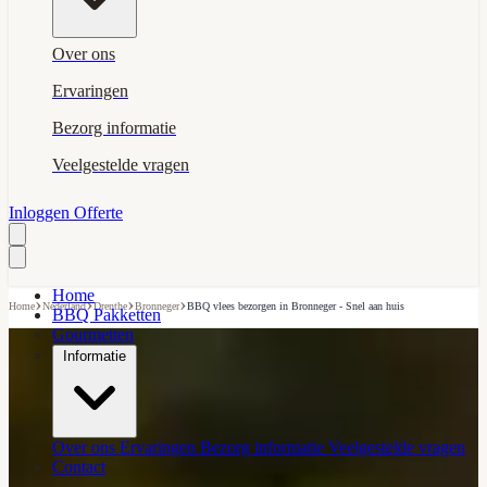
Over ons
Ervaringen
Bezorg informatie
Veelgestelde vragen
Inloggen
Offerte
Home
›
›
›
›
Home
Nederland
Drenthe
Bronneger
BBQ vlees bezorgen in Bronneger - Snel aan huis
BBQ Pakketten
Gourmetten
Informatie
Over ons
Ervaringen
Bezorg informatie
Veelgestelde vragen
Contact