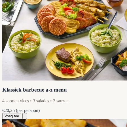
Klassiek barbecue a-z menu
4 soorten vlees • 3 salades • 2 sauzen
€20,25
(per persoon)
Voeg toe