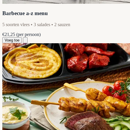
Barbecue a-z menu
5 soorten vlees • 3 salades • 2 sauzen
€21,25
(per persoon)
Voeg toe