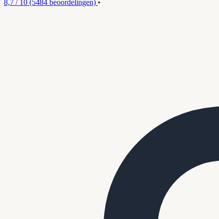
8,7 / 10
(5484 beoordelingen)
•