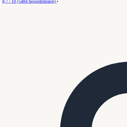
8,7 / 10
(5484 beoordelingen)
•