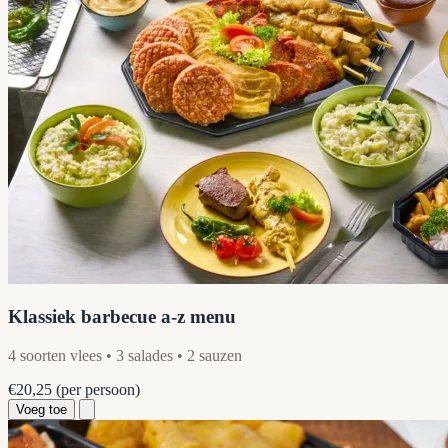
Klassiek barbecue a-z menu
4 soorten vlees • 3 salades • 2 sauzen
€20,25
(per persoon)
Voeg toe