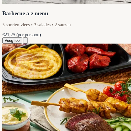
Barbecue a-z menu
5 soorten vlees • 3 salades • 2 sauzen
€21,25
(per persoon)
Voeg toe