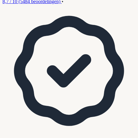
8,7 / 10
(5484 beoordelingen)
•