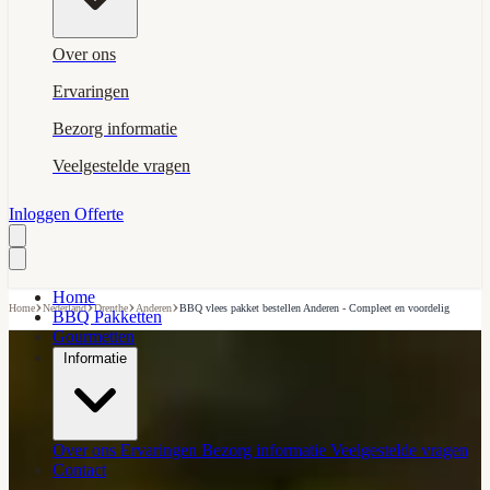
Over ons
Ervaringen
Bezorg informatie
Veelgestelde vragen
Inloggen
Offerte
Home
›
›
›
›
Home
Nederland
Drenthe
Anderen
BBQ vlees pakket bestellen Anderen - Compleet en voordelig
BBQ Pakketten
Gourmetten
Informatie
Over ons
Ervaringen
Bezorg informatie
Veelgestelde vragen
Contact