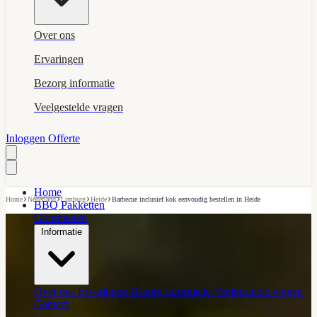
Over ons
Ervaringen
Bezorg informatie
Veelgestelde vragen
Inloggen
Offerte
Home
›
›
›
›
Home
Nederland
Limburg
Heide
Barbecue inclusief kok eenvoudig bestellen in Heide
BBQ Pakketten
Gourmetten
Informatie
Over ons
Ervaringen
Bezorg informatie
Veelgestelde vragen
Contact