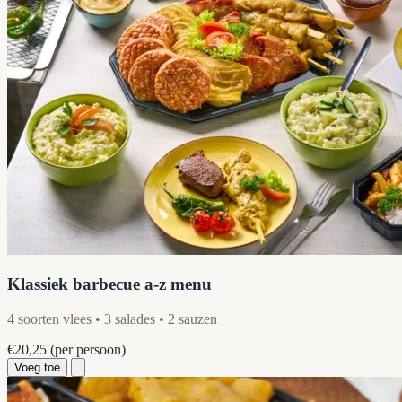
Klassiek barbecue a-z menu
4 soorten vlees • 3 salades • 2 sauzen
€20,25
(per persoon)
Voeg toe