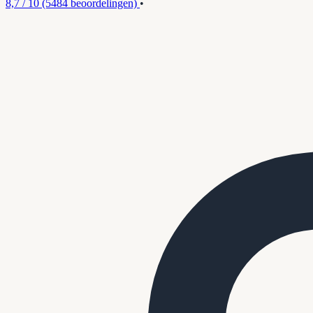
8,7 / 10
(5484 beoordelingen)
•