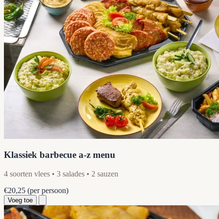
Klassiek barbecue a-z menu
4 soorten vlees • 3 salades • 2 sauzen
€20,25
(per persoon)
Voeg toe