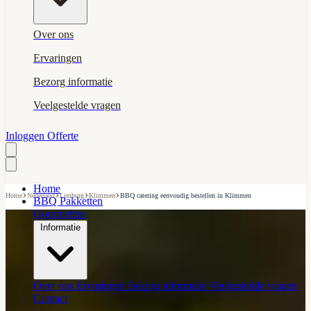
Over ons
Ervaringen
Bezorg informatie
Veelgestelde vragen
Inloggen
Offerte
Home
›
›
›
›
Home
Nederland
Limburg
Klimmen
BBQ catering eenvoudig bestellen in Klimmen
BBQ Pakketten
Gourmetten
Informatie
Over ons
Ervaringen
Bezorg informatie
Veelgestelde vragen
Contact