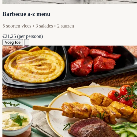
Barbecue a-z menu
5 soorten vlees • 3 salades • 2 sauzen
€21,25
(per persoon)
Voeg toe