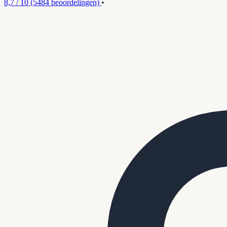
8,7 / 10
(5484 beoordelingen)
•