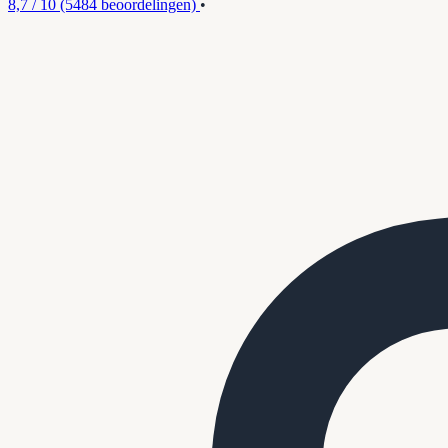
8,7 / 10
(5484 beoordelingen)
•