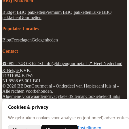
BBQ Pakketten
Budget BBQ pakketten
Premium BBQ pakketten
Luxe BBQ
pakketten
Gourmetten
Populaire Locaties
Blog
Feestdagen
Gelegenheden
Contact
☎️
085 - 743 03 62
✉️
info@bbqengourmet.nl
📍
Heel Nederland
& België
KVK:
71311084
BTW:
NL8586.65.001.B01
© 2026 BBQenGourmet.nl - Onderdeel van HapjesaanHuis.nl -
Alle rechten voorbehouden.
Algemene voorwaarden
Privacybeleid
Sitemap
Cookiebeleid
Links
Cookies & privacy
We gebruiken cookies voor analyse en (optioneel) advertenties.
Instellingen