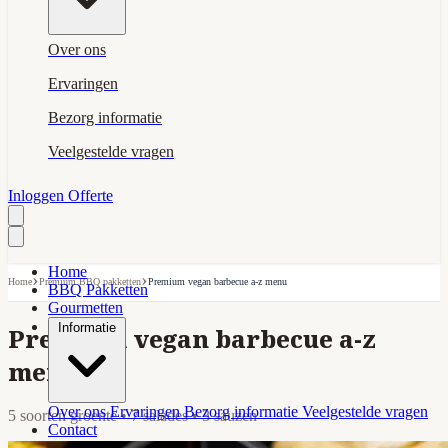
Over ons
Ervaringen
Bezorg informatie
Veelgestelde vragen
Inloggen
Offerte
Home
›
›
Home
Premium BBQ pakketten
Premium vegan barbecue a-z menu
BBQ Pakketten
Gourmetten
Informatie
Premium vegan barbecue a-z
menu
Over ons
Ervaringen
Bezorg informatie
Veelgestelde vragen
5 soorten groente • 7 salades • 3 sauzen
Contact