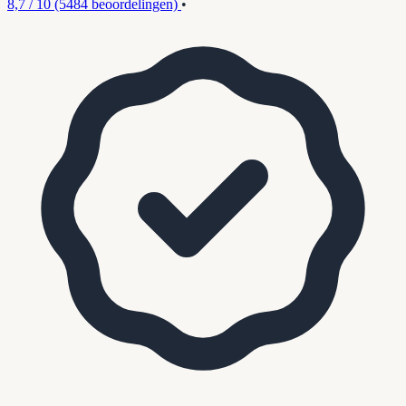
8,7 / 10
(5484 beoordelingen)
•