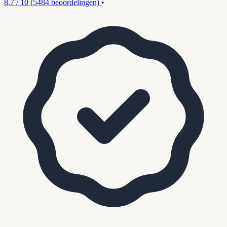
8,7 / 10
(5484 beoordelingen)
•