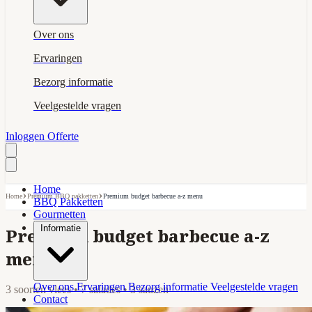
Over ons
Ervaringen
Bezorg informatie
Veelgestelde vragen
Inloggen
Offerte
Home
›
›
Home
Premium BBQ pakketten
Premium budget barbecue a-z menu
BBQ Pakketten
Gourmetten
Informatie
Premium budget barbecue a-z
menu
Over ons
Ervaringen
Bezorg informatie
Veelgestelde vragen
3 soorten vlees • 7 salades • 3 sauzen
Contact