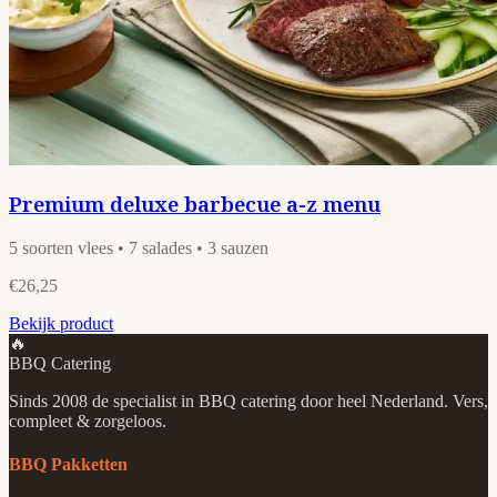
Premium deluxe barbecue a-z menu
5 soorten vlees • 7 salades • 3 sauzen
€26,25
Bekijk product
🔥
BBQ Catering
Sinds 2008 de specialist in BBQ catering door heel Nederland. Vers,
compleet & zorgeloos.
BBQ Pakketten