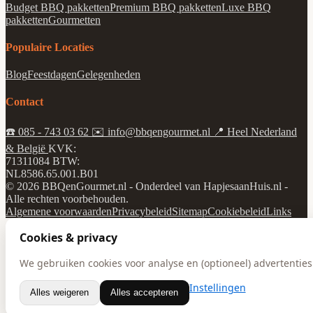
Budget BBQ pakketten
Premium BBQ pakketten
Luxe BBQ
pakketten
Gourmetten
Populaire Locaties
Blog
Feestdagen
Gelegenheden
Contact
☎️
085 - 743 03 62
✉️
info@bbqengourmet.nl
📍
Heel Nederland
& België
KVK:
71311084
BTW:
NL8586.65.001.B01
© 2026 BBQenGourmet.nl - Onderdeel van HapjesaanHuis.nl -
Alle rechten voorbehouden.
Algemene voorwaarden
Privacybeleid
Sitemap
Cookiebeleid
Links
Cookies & privacy
We gebruiken cookies voor analyse en (optioneel) advertenties.
Instellingen
Alles weigeren
Alles accepteren