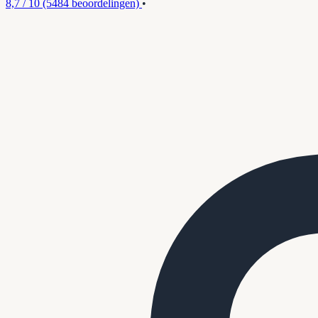
8,7 / 10
(5484 beoordelingen)
•