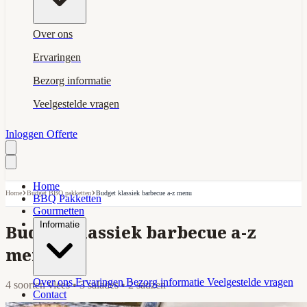
Over ons
Ervaringen
Bezorg informatie
Veelgestelde vragen
Inloggen
Offerte
Home
›
›
Home
Budget BBQ pakketten
Budget klassiek barbecue a-z menu
BBQ Pakketten
Gourmetten
Informatie
Budget klassiek barbecue a-z
menu
Over ons
Ervaringen
Bezorg informatie
Veelgestelde vragen
4 soorten vlees • 3 salades • 2 sauzen
Contact