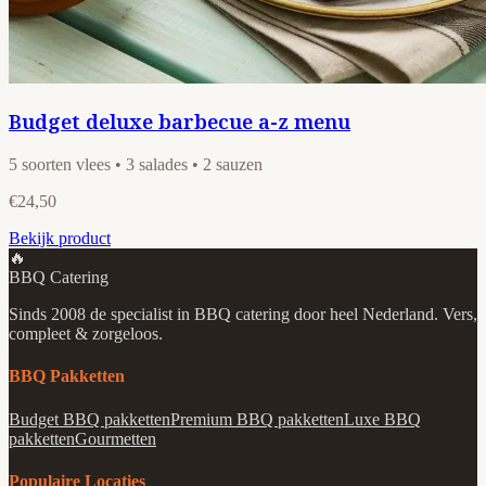
Budget deluxe barbecue a-z menu
5 soorten vlees • 3 salades • 2 sauzen
€24,50
Bekijk product
🔥
BBQ Catering
Sinds 2008 de specialist in BBQ catering door heel Nederland. Vers,
compleet & zorgeloos.
BBQ Pakketten
Budget BBQ pakketten
Premium BBQ pakketten
Luxe BBQ
pakketten
Gourmetten
Populaire Locaties