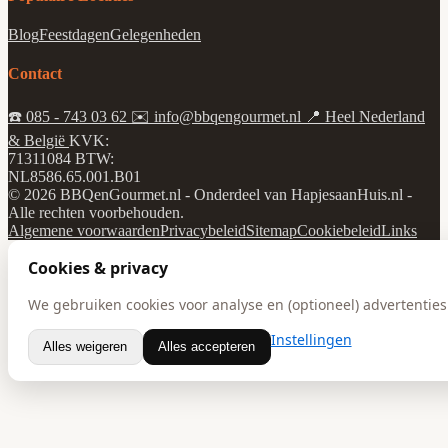
Blog
Feestdagen
Gelegenheden
Contact
☎️
085 - 743 03 62
✉️
info@bbqengourmet.nl
📍
Heel Nederland
& België
KVK:
71311084
BTW:
NL8586.65.001.B01
© 2026 BBQenGourmet.nl - Onderdeel van HapjesaanHuis.nl -
Alle rechten voorbehouden.
Algemene voorwaarden
Privacybeleid
Sitemap
Cookiebeleid
Links
Cookies & privacy
We gebruiken cookies voor analyse en (optioneel) advertenties.
Instellingen
Alles weigeren
Alles accepteren