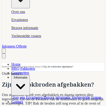
Over ons
Ervaringen
Bezorg informatie
Veelgestelde vragen
Inloggen
Offerte
Home
›
›
›
Home
Veelgestelde vragen
Onze menu's
Zijn de stokbroden afgebakken?
BBQ Pakketten
Gourmetten
Onze menu's
Informatie
Zijn de stokbroden afgebakken?
Ons stokbrood wordt vers afgebakken en daarna meteen diep
Over ons
Ervaringen
Bezorg informatie
Veelgestelde vragen
ingevroren. Dit om de kwaliteit van de stokbroden zo goed mogelijk
Contact
te waarborgen. TIP! Bak de broden zelf nog even af in de oven of