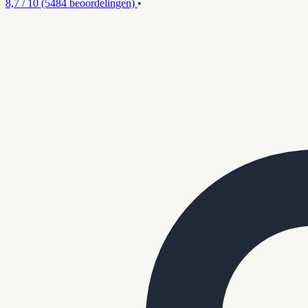
8,7 / 10
(5484 beoordelingen)
•