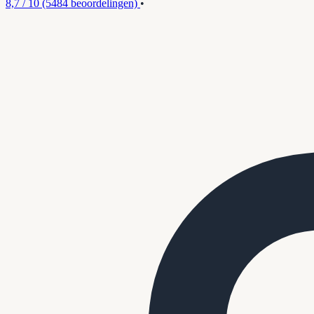
8,7 / 10
(5484 beoordelingen)
•