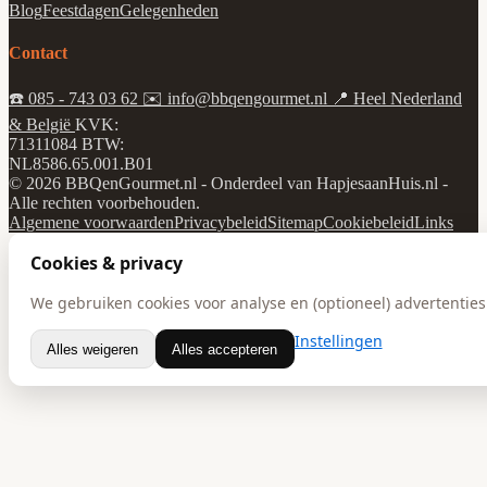
Blog
Feestdagen
Gelegenheden
Contact
☎️
085 - 743 03 62
✉️
info@bbqengourmet.nl
📍
Heel Nederland
& België
KVK:
71311084
BTW:
NL8586.65.001.B01
© 2026 BBQenGourmet.nl - Onderdeel van HapjesaanHuis.nl -
Alle rechten voorbehouden.
Algemene voorwaarden
Privacybeleid
Sitemap
Cookiebeleid
Links
Cookies & privacy
We gebruiken cookies voor analyse en (optioneel) advertenties.
Instellingen
Alles weigeren
Alles accepteren