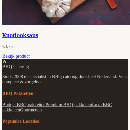
Knoflooksaus
€3,75
Bekijk product
🔥
BBQ Catering
Sinds 2008 de specialist in BBQ catering door heel Nederland. Vers,
compleet & zorgeloos.
BBQ Pakketten
Budget BBQ pakketten
Premium BBQ pakketten
Luxe BBQ
pakketten
Gourmetten
Populaire Locaties