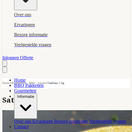
Over ons
Ervaringen
Bezorg informatie
Veelgestelde vragen
Inloggen
Offerte
Home
›
›
Home
Bijgerechten - BBQ - Sauzen
Satésaus 1 kg
BBQ Pakketten
Gourmetten
Informatie
Satésaus
Over ons
Ervaringen
Bezorg informatie
Veelgestelde vragen
Contact