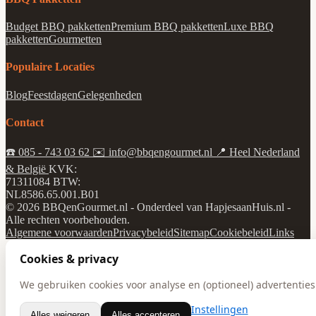
Budget BBQ pakketten
Premium BBQ pakketten
Luxe BBQ
pakketten
Gourmetten
Populaire Locaties
Blog
Feestdagen
Gelegenheden
Contact
☎️
085 - 743 03 62
✉️
info@bbqengourmet.nl
📍
Heel Nederland
& België
KVK:
71311084
BTW:
NL8586.65.001.B01
© 2026 BBQenGourmet.nl - Onderdeel van HapjesaanHuis.nl -
Alle rechten voorbehouden.
Algemene voorwaarden
Privacybeleid
Sitemap
Cookiebeleid
Links
Cookies & privacy
We gebruiken cookies voor analyse en (optioneel) advertenties.
Instellingen
Alles weigeren
Alles accepteren