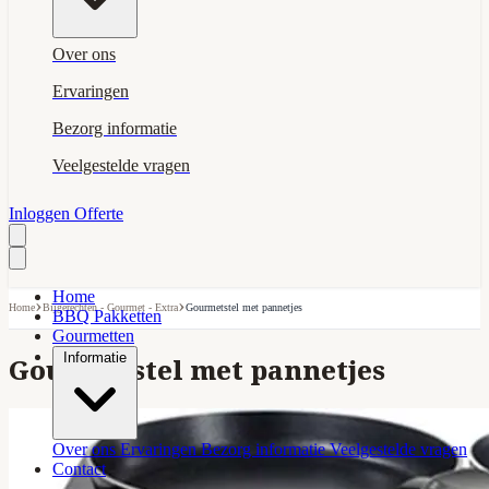
Over ons
Ervaringen
Bezorg informatie
Veelgestelde vragen
Inloggen
Offerte
Home
›
›
Home
Bijgerechten - Gourmet - Extra
Gourmetstel met pannetjes
BBQ Pakketten
Gourmetten
Informatie
Gourmetstel met pannetjes
Over ons
Ervaringen
Bezorg informatie
Veelgestelde vragen
Contact