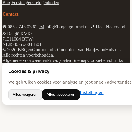
Blog
Feestdagen
Gelegenheden
Contact
☎️
085 - 743 03 62
✉️
info@bbqengourmet.nl
📍
Heel Nederland
& België
KVK:
71311084
BTW:
NL8586.65.001.B01
© 2026 BBQenGourmet.nl - Onderdeel van HapjesaanHuis.nl -
Alle rechten voorbehouden.
Algemene voorwaarden
Privacybeleid
Sitemap
Cookiebeleid
Links
Cookies & privacy
We gebruiken cookies voor analyse en (optioneel) advertenties.
Instellingen
Alles weigeren
Alles accepteren