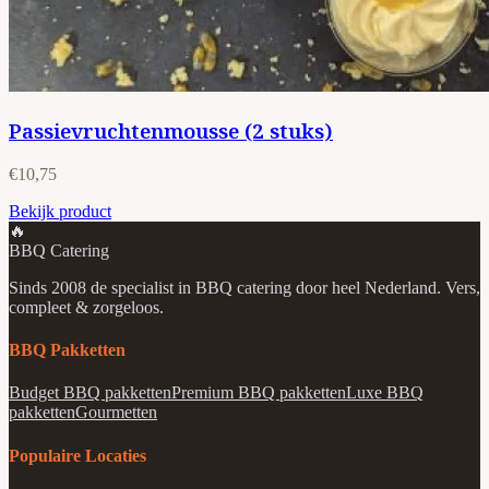
Passievruchtenmousse (2 stuks)
€10,75
Bekijk product
🔥
BBQ Catering
Sinds 2008 de specialist in BBQ catering door heel Nederland. Vers,
compleet & zorgeloos.
BBQ Pakketten
Budget BBQ pakketten
Premium BBQ pakketten
Luxe BBQ
pakketten
Gourmetten
Populaire Locaties