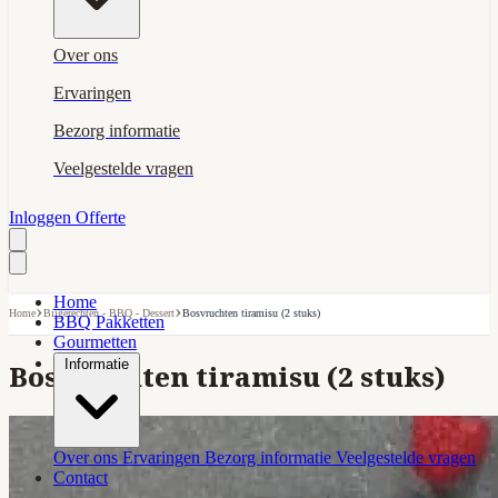
Over ons
Ervaringen
Bezorg informatie
Veelgestelde vragen
Inloggen
Offerte
Home
›
›
Home
Bijgerechten - BBQ - Dessert
Bosvruchten tiramisu (2 stuks)
BBQ Pakketten
Gourmetten
Informatie
Bosvruchten tiramisu (2 stuks)
Over ons
Ervaringen
Bezorg informatie
Veelgestelde vragen
Contact