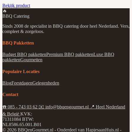
Bekijk product
🔥
BBQ Catering
Sinds 2008 de specialist in BBQ catering door heel Nederland. Vers,
compleet & zorgeloos.
BBQ Pakketten
Budget BBQ pakketten
Premium BBQ pakketten
Luxe BBQ
pakketten
Gourmetten
Populaire Locaties
Blog
Feestdagen
Gelegenheden
Contact
☎️
085 - 743 03 62
✉️
info@bbqengourmet.nl
📍
Heel Nederland
& België
KVK:
71311084
BTW:
NL8586.65.001.B01
© 2026 BBQenGourmet.nl - Onderdeel van HapjesaanHuis.nl -