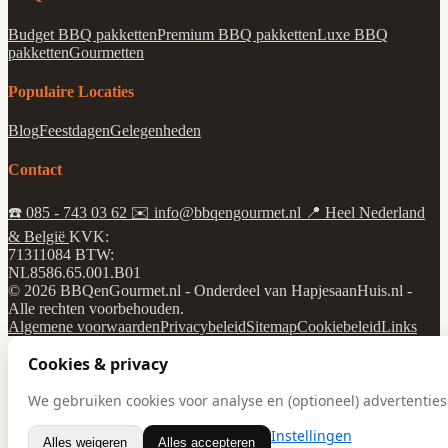
Budget BBQ pakketten
Premium BBQ pakketten
Luxe BBQ
pakketten
Gourmetten
Populaire Locaties
Blog
Feestdagen
Gelegenheden
Contact
☎️
085 - 743 03 62
✉️
info@bbqengourmet.nl
📍
Heel Nederland
& België
KVK:
71311084
BTW:
NL8586.65.001.B01
© 2026 BBQenGourmet.nl - Onderdeel van HapjesaanHuis.nl -
Alle rechten voorbehouden.
Algemene voorwaarden
Privacybeleid
Sitemap
Cookiebeleid
Links
Cookies & privacy
We gebruiken cookies voor analyse en (optioneel) advertenties.
Instellingen
Alles weigeren
Alles accepteren