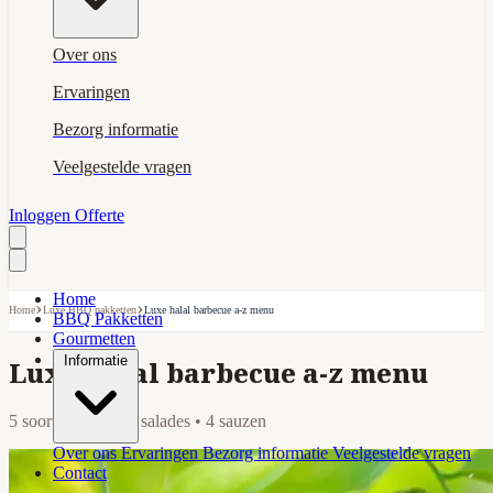
Over ons
Ervaringen
Bezorg informatie
Veelgestelde vragen
Inloggen
Offerte
Home
›
›
Home
Luxe BBQ pakketten
Luxe halal barbecue a-z menu
BBQ Pakketten
Gourmetten
Informatie
Luxe halal barbecue a-z menu
5 soorten vlees • 6 salades • 4 sauzen
Over ons
Ervaringen
Bezorg informatie
Veelgestelde vragen
Contact