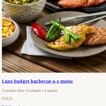
Luxe budget barbecue a-z menu
3 soorten vlees • 6 salades • 4 sauzen
€19,25