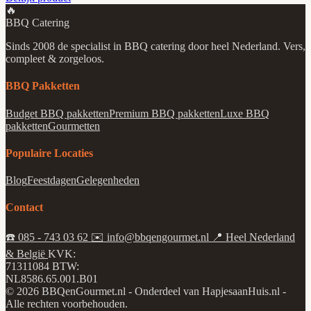
🔥
BBQ Catering
Sinds 2008 de specialist in BBQ catering door heel Nederland. Vers,
compleet & zorgeloos.
BBQ Pakketten
Budget BBQ pakketten
Premium BBQ pakketten
Luxe BBQ
pakketten
Gourmetten
Populaire Locaties
Blog
Feestdagen
Gelegenheden
Contact
☎️
085 - 743 03 62
✉️
info@bbqengourmet.nl
📍
Heel Nederland
& België
KVK:
71311084
BTW:
NL8586.65.001.B01
© 2026 BBQenGourmet.nl - Onderdeel van HapjesaanHuis.nl -
Alle rechten voorbehouden.