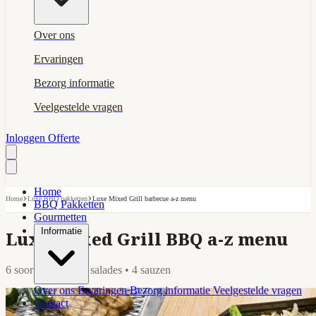
Over ons
Ervaringen
Bezorg informatie
Veelgestelde vragen
Inloggen
Offerte
Home
›
›
Home
Luxe BBQ pakketten
Luxe Mixed Grill barbecue a-z menu
BBQ Pakketten
Gourmetten
Informatie
Luxe Mixed Grill BBQ a-z menu
6 soorten vlees • 6 salades • 4 sauzen
Over ons
Ervaringen
Bezorg informatie
Veelgestelde vragen
Contact