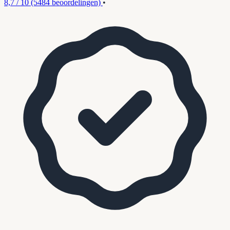
8,7 / 10
(5484 beoordelingen)
•