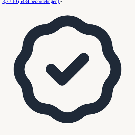
8,7 / 10
(5484 beoordelingen)
•