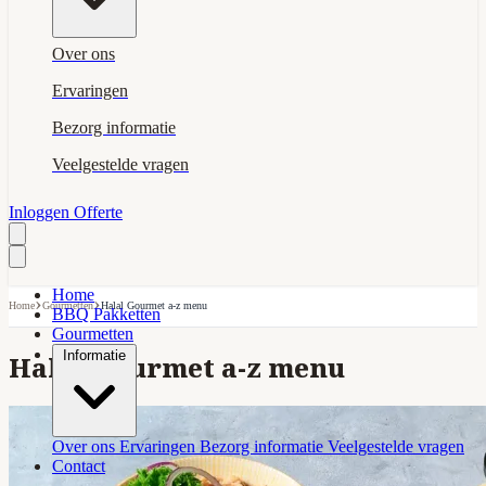
Over ons
Ervaringen
Bezorg informatie
Veelgestelde vragen
Inloggen
Offerte
Home
›
›
Home
Gourmetten
Halal Gourmet a-z menu
BBQ Pakketten
Gourmetten
Informatie
Halal Gourmet a-z menu
Over ons
Ervaringen
Bezorg informatie
Veelgestelde vragen
Contact