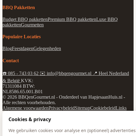
BBQ Pakketten
Budget BBQ pakketten
Premium BBQ pakketten
Luxe BBQ
pakketten
Gourmetten
Populaire Locaties
Blog
Feestdagen
Gelegenheden
Contact
☎️
085 - 743 03 62
✉️
info@bbqengourmet.nl
📍
Heel Nederland
& België
KVK:
71311084
BTW:
NL8586.65.001.B01
© 2026 BBQenGourmet.nl - Onderdeel van HapjesaanHuis.nl -
Alle rechten voorbehouden.
Algemene voorwaarden
Privacybeleid
Sitemap
Cookiebeleid
Links
Cookies & privacy
We gebruiken cookies voor analyse en (optioneel) advertenties.