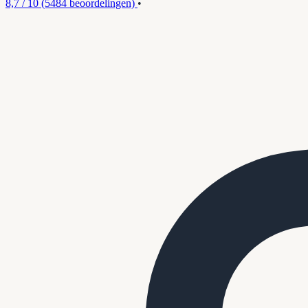
8,7 / 10
(5484 beoordelingen)
•