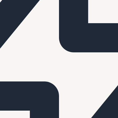
rmet van BBQenGourmet.nl. Pinksteren is hét moment om samen te kome