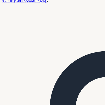
8,7 / 10
(5484 beoordelingen)
•