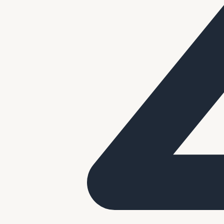
Vier Pinksteren gezellig met BBQ & Gourmet
BBQ & Gourmet voor Pinksteren
Geniet van het lange Pinksterweekend met een gezellige BBQ of gou
gezelschap.
Bekijk ons assortiment