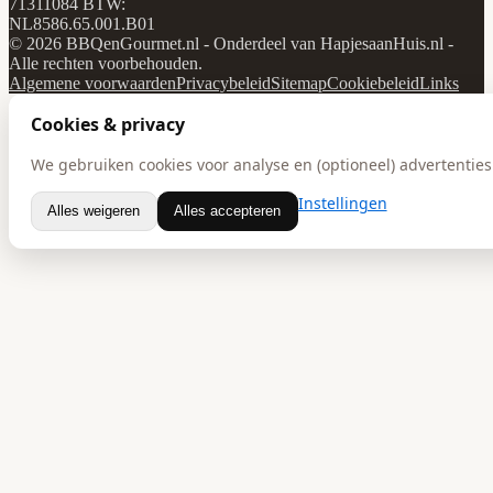
71311084
BTW:
NL8586.65.001.B01
© 2026 BBQenGourmet.nl - Onderdeel van HapjesaanHuis.nl -
Alle rechten voorbehouden.
Algemene voorwaarden
Privacybeleid
Sitemap
Cookiebeleid
Links
Cookies & privacy
We gebruiken cookies voor analyse en (optioneel) advertenties.
Instellingen
Alles weigeren
Alles accepteren