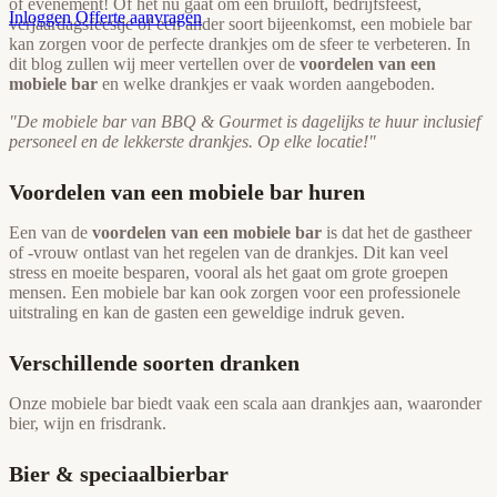
of evenement! Of het nu gaat om een bruiloft, bedrijfsfeest,
Inloggen
Offerte aanvragen
verjaardagsfeestje of een ander soort bijeenkomst, een mobiele bar
kan zorgen voor de perfecte drankjes om de sfeer te verbeteren. In
dit blog zullen wij meer vertellen over de
voordelen van een
mobiele bar
en welke drankjes er vaak worden aangeboden.
"De mobiele bar van BBQ & Gourmet is dagelijks te huur inclusief
personeel en de lekkerste drankjes. Op elke locatie!"
Voordelen van een mobiele bar huren
Een van de
voordelen van een mobiele bar
is dat het de gastheer
of -vrouw ontlast van het regelen van de drankjes. Dit kan veel
stress en moeite besparen, vooral als het gaat om grote groepen
mensen. Een mobiele bar kan ook zorgen voor een professionele
uitstraling en kan de gasten een geweldige indruk geven.
Verschillende soorten dranken
Onze mobiele bar biedt vaak een scala aan drankjes aan, waaronder
bier, wijn en frisdrank.
Bier & speciaalbierbar