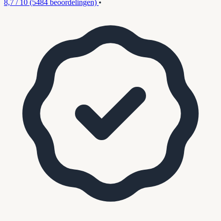
8,7 / 10
(5484 beoordelingen)
•