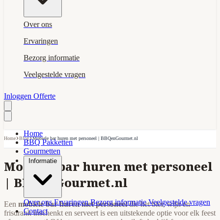
Over ons
Ervaringen
Bezorg informatie
Veelgestelde vragen
Inloggen
Offerte
Home
›
›
Home
Blog
Mobiele bar huren met personeel | BBQenGourmet.nl
BBQ Pakketten
Gourmetten
Informatie
Mobiele bar huren met personeel
| BBQenGourmet.nl
Over ons
Ervaringen
Bezorg informatie
Veelgestelde vragen
Een
mobiele bar huren met personeel
die het bier, wijn en
Contact
frisdrank inschenkt en serveert is een uitstekende optie voor elk feest