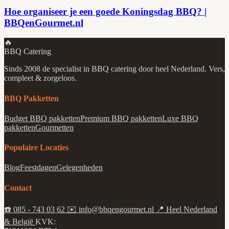
Hoe organiseer je een goede Koningsdag BBQ? |
BBQenGourmet.nl
🔥
BBQ Catering
Sinds 2008 de specialist in BBQ catering door heel Nederland. Vers,
compleet & zorgeloos.
BBQ Pakketten
Budget BBQ pakketten
Premium BBQ pakketten
Luxe BBQ
pakketten
Gourmetten
Populaire Locaties
Blog
Feestdagen
Gelegenheden
Contact
☎️
085 - 743 03 62
✉️
info@bbqengourmet.nl
📍
Heel Nederland
& België
KVK: