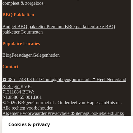
compleet & zorgeloos.
BBQ Pakketten
Budget BBQ pakketten
Premium BBQ pakketten
Luxe BBQ
pakketten
Gourmetten
Populaire Locaties
Blog
Feestdagen
Gelegenheden
Contact
☎️
085 - 743 03 62
✉️
info@bbqengourmet.nl
📍
Heel Nederland
& België
KVK:
71311084
BTW:
NL8586.65.001.B01
© 2026 BBQenGourmet.nl - Onderdeel van HapjesaanHuis.nl -
Alle rechten voorbehouden.
Algemene voorwaarden
Privacybeleid
Sitemap
Cookiebeleid
Links
Cookies & privacy