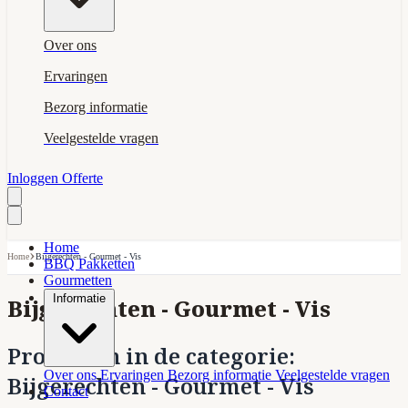
Over ons
Ervaringen
Bezorg informatie
Veelgestelde vragen
Inloggen
Offerte
Home
›
Home
Bijgerechten - Gourmet - Vis
BBQ Pakketten
Gourmetten
Informatie
Bijgerechten - Gourmet - Vis
Producten in de categorie:
Over ons
Ervaringen
Bezorg informatie
Veelgestelde vragen
Bijgerechten - Gourmet - Vis
Contact