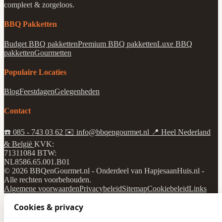
compleet & zorgeloos.
BBQ Pakketten
Budget BBQ pakketten
Premium BBQ pakketten
Luxe BBQ
pakketten
Gourmetten
Populaire Locaties
Blog
Feestdagen
Gelegenheden
Contact
☎️
085 - 743 03 62
✉️
info@bbqengourmet.nl
📍
Heel Nederland
& België
KVK:
71311084
BTW:
NL8586.65.001.B01
© 2026 BBQenGourmet.nl - Onderdeel van HapjesaanHuis.nl -
Alle rechten voorbehouden.
Algemene voorwaarden
Privacybeleid
Sitemap
Cookiebeleid
Links
Cookies & privacy