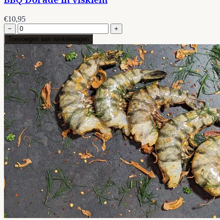
€10,95
−
+
Toevoegen aan winkelwagen