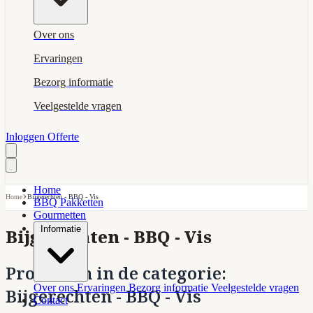
Over ons
Ervaringen
Bezorg informatie
Veelgestelde vragen
Inloggen
Offerte
Home
›
Home
Bijgerechten - BBQ - Vis
BBQ Pakketten
Gourmetten
Informatie
Bijgerechten - BBQ - Vis
Producten in de categorie:
Over ons
Ervaringen
Bezorg informatie
Veelgestelde vragen
Bijgerechten - BBQ - Vis
Contact