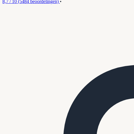
8,7 / 10
(5484 beoordelingen)
•